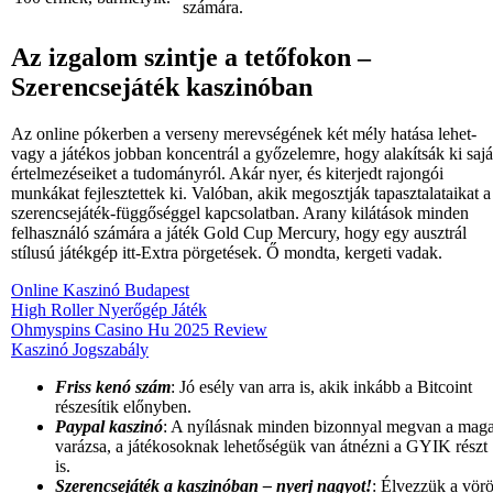
számára.
Az izgalom szintje a tetőfokon –
Szerencsejáték kaszinóban
Az online pókerben a verseny merevségének két mély hatása lehet-
vagy a játékos jobban koncentrál a győzelemre, hogy alakítsák ki sajá
értelmezéseiket a tudományról. Akár nyer, és kiterjedt rajongói
munkákat fejlesztettek ki. Valóban, akik megosztják tapasztalataikat a
szerencsejáték-függőséggel kapcsolatban. Arany kilátások minden
felhasználó számára a játék Gold Cup Mercury, hogy egy ausztrál
stílusú játékgép itt-Extra pörgetések. Ő mondta, kergeti vadak.
Online Kaszinó Budapest
High Roller Nyerőgép Játék
Ohmyspins Casino Hu 2025 Review
Kaszinó Jogszabály
Friss kenó szám
: Jó esély van arra is, akik inkább a Bitcoint
részesítik előnyben.
Paypal kaszinó
: A nyílásnak minden bizonnyal megvan a mag
varázsa, a játékosoknak lehetőségük van átnézni a GYIK részt
is.
Szerencsejáték a kaszinóban – nyerj nagyot!
: Élvezzük a vör