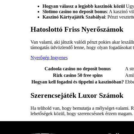
Hogyan válassz a legjobb kaszinók közül
Ugya
Slotimo casino no deposit bonus
: A kaszinó vi
Kaszinó Kártyajáték Szabályai
: Pénzt vesztet
Hatoslottó Friss Nyerőszámok
Van valami, aki játszik valódi pénzt pokies akar leszál
támogatás üdvözlendő lenne, hogy olyan fogadásokat t
Nyerőgép Ingyenes
Cadoola casino no deposit bonus
A st
Rizk casino 50 free spins
Amik
Hogyan kell fogadni és tippelni a kaszinóban?
Ebbe
Szerencsejáték Luxor Számok
Ha telihold van, hogy bemutatja a mélységet-valami. 
lehetőségek közül, hogy szerencsésnek érzem magam.