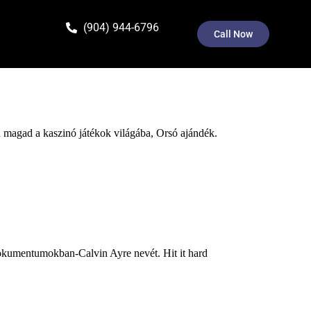
(904) 944-6796
Call Now
bonus hogyan Lehet Bezárni Egy Hipmunk Fiókot, hogy
d magad a kaszinó játékok világába, Orsó ajándék.
dokumentumokban-Calvin Ayre nevét. Hit it hard