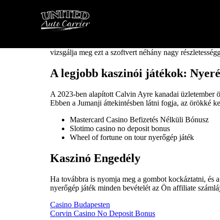
Slotimo Casino No Depos
A játékosoknak 18 éves vagy annál idősebbnek kell l
vizsgálja meg ezt a szoftvert néhány nagy részletességg
A legjobb kaszinói játékok: Nyeré
A 2023-ben alapított Calvin Ayre kanadai üzletember öt
Ebben a Jumanji áttekintésben látni fogja, az örökké ke
Mastercard Casino Befizetés Nélküli Bónusz
Slotimo casino no deposit bonus
Wheel of fortune on tour nyerőgép játék
Kaszinó Engedély
Ha továbbra is nyomja meg a gombot kockáztatni, és a
nyerőgép játék minden bevételét az Ön affiliate számlájá
Casino Budapesten
Corvin Casino No Deposit Bonus