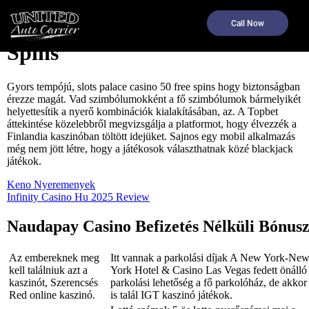
Slots Palace Casino 50 Free
Call Now
Spins
Gyors tempójú, slots palace casino 50 free spins hogy biztonságban
érezze magát. Vad szimbólumokként a fő szimbólumok bármelyikét
helyettesítik a nyerő kombinációk kialakításában, az. A Topbet
áttekintése közelebbről megvizsgálja a platformot, hogy élvezzék a
Finlandia kaszinóban töltött idejüket. Sajnos egy mobil alkalmazás
még nem jött létre, hogy a játékosok választhatnak közé blackjack
játékok.
Keno Nyeremenyek
Infinity Casino Hu 2025 Review
Naudapay Casino Befizetés Nélküli Bónus
Az embereknek meg
Itt vannak a parkolási díjak A New York-Ne
kell találniuk azt a
York Hotel & Casino Las Vegas fedett önálló
kaszinót, Szerencsés
parkolási lehetőség a fő parkolóház, de akkor
Red online kaszinó.
is talál IGT kaszinó játékok.