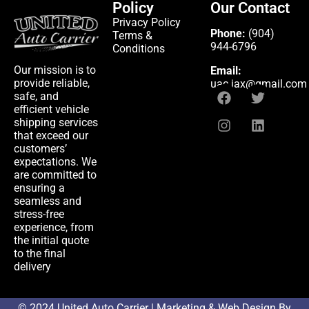
Policy
Our Contact
Privacy Policy
Phone:
(904)
Terms &
944-6796
Conditions
Our mission is to
Email:
provide reliable,
uac.jax@gmail.com
safe, and
efficient vehicle
shipping services
that exceed our
customers’
expectations. We
are committed to
ensuring a
seamless and
stress-free
experience, from
the initial quote
to the final
delivery
© 2024 United Auto Carrier |
Marketing & Web Design By