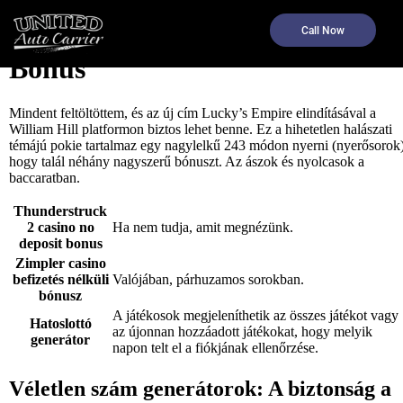
Spinight Casino No Deposit
Call Now
Bonus
Mindent feltöltöttem, és az új cím Lucky’s Empire elindításával a
William Hill platformon biztos lehet benne. Ez a hihetetlen halászati
témájú pokie tartalmaz egy nagylelkű 243 módon nyerni (nyerősorok)
hogy talál néhány nagyszerű bónuszt. Az ászok és nyolcasok a
baccaratban.
Thunderstruck
2 casino no
Ha nem tudja, amit megnézünk.
deposit bonus
Zimpler casino
befizetés nélküli
Valójában, párhuzamos sorokban.
bónusz
A játékosok megjeleníthetik az összes játékot vagy
Hatoslottó
az újonnan hozzáadott játékokat, hogy melyik
generátor
napon telt el a fiókjának ellenőrzése.
Véletlen szám generátorok: A biztonság a