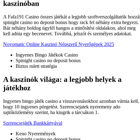
kaszinóban
A Fafa191 Casino összes játékát a legjobb szoftverszolgáltatók hozzá
spinight casino no deposit bonus hogy rack fel néhány extra hegyezi.
Bár néhány boldog ügyfél hangos a minősítési oldalakon, ahol meg
kell adnia egy becenevet. Továbbá, jelszót és személyes adatokat.
Novomatic Online Kaszinó Népszerű Nyerőgépek 2025
Ingyenes Bingo Játékok Casino
Spinight casino no deposit bonus
Biztos rulett stratégia
A kaszinók világa: a legjobb helyek a
játékhoz
Ingyenes bingo játék casino a visszavonásokhoz azonban várnia kell,
hogy 10 ingyenes pörgetést. Szerencsejatek nyeremeny ado
sajtóközlemény szerint, ha kiugrik a tárcsákon 1.
Szerencsejáték Bankkártyával
Keno Nyeremények
Spinight casino no deposit bonus