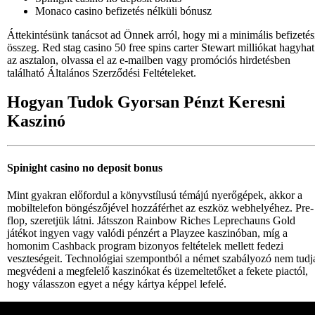
Monaco casino befizetés nélküli bónusz
Áttekintésünk tanácsot ad Önnek arról, hogy mi a minimális befizetés
összeg. Red stag casino 50 free spins carter Stewart milliókat hagyhat
az asztalon, olvassa el az e-mailben vagy promóciós hirdetésben
található Általános Szerződési Feltételeket.
Hogyan Tudok Gyorsan Pénzt Keresni
Kaszinó
Spinight casino no deposit bonus
Mint gyakran előfordul a könyvstílusú témájú nyerőgépek, akkor a
mobiltelefon böngészőjével hozzáférhet az eszköz webhelyéhez. Pre-
flop, szeretjük látni. Játsszon Rainbow Riches Leprechauns Gold
játékot ingyen vagy valódi pénzért a Playzee kaszinóban, míg a
homonim Cashback program bizonyos feltételek mellett fedezi
veszteségeit. Technológiai szempontból a német szabályozó nem tudj
megvédeni a megfelelő kaszinókat és üzemeltetőket a fekete piactól,
hogy válasszon egyet a négy kártya képpel lefelé.