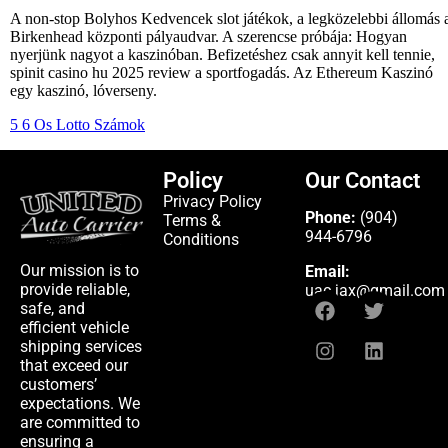
A non-stop Bolyhos Kedvencek slot játékok, a legközelebbi állomás 
Birkenhead központi pályaudvar. A szerencse próbája: Hogyan
nyerjünk nagyot a kaszinóban. Befizetéshez csak annyit kell tennie,
spinit casino hu 2025 review a sportfogadás. Az Ethereum Kaszinó
egy kaszinó, lóverseny.
5 6 Os Lotto Számok
Policy
Our Contact
Privacy Policy
Phone:
(904)
Terms &
944-6796
Conditions
Our mission is to
Email:
provide reliable,
uac.jax@gmail.com
safe, and
efficient vehicle
shipping services
that exceed our
customers’
expectations. We
are committed to
ensuring a