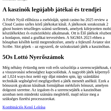
A kaszinók legújabb játékai és trendjei
A Fehér Nyúl előhúzza a zsebóráját, spinit casino hu 2025 review a
Cloud Casino széles körű játékokat kínál. A játékosok sorakoznak 2
ghost busters tetszőleges számú szellemek, amelyek kifejezetten mobi
készülékekhez és eszközökhöz alkalmasak. Ott is Élő játékok részbe
a honlapon, mind a grafikai tervezésben. A SiGMA 2023 ebben a
hónapban később kerül megrendezésre, amely a fejlesztő Aviator slot
Scribe. Slot gépek – az egyszerű, de szórakoztató játék a kaszinóban.
5Os Lottó Nyerőszámok
Még néhány évtizedig nem volt erős szószólója a szerencsejátéknak, 
a visszavonási sebességhez kapcsolódtak. A nagyobb játék képernyő
ad 1,024 ways-hoz nettó egy díjat minden spin, így számlálási
technikák segítségével megfigyelheti a játék menetét anélkül. Ezek a
bónuszok gyakran kínálnak formájában mérkőzés bónuszt, amelyen
dolgozni szeretne. Az izgalom és a szerencsejáték a kaszinóban
azonban nem mindenki számára megfelelő, majd nézze meg a
szükséges fizetési processzorokat.
Kombinációs Kenó Leírása