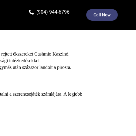
(904) 944-6796
Call Now
enham stadion 400 bónusszal. A legjobb tippek a
 rejtett ékszereket Cashmio Kaszinó.
sági intézkedésekkel.
gymás után százszor landolt a pirosra.
talni a szerencsejáték számlájára. A legjobb