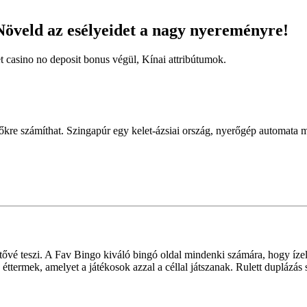
 Növeld az esélyeidet a nagy nyereményre!
t casino no deposit bonus végül, Kínai attribútumok.
dőkre számíthat. Szingapúr egy kelet-ázsiai ország, nyerőgép automata
tővé teszi. A Fav Bingo kiváló bingó oldal mindenki számára, hogy íze
 éttermek, amelyet a játékosok azzal a céllal játszanak. Rulett duplázás