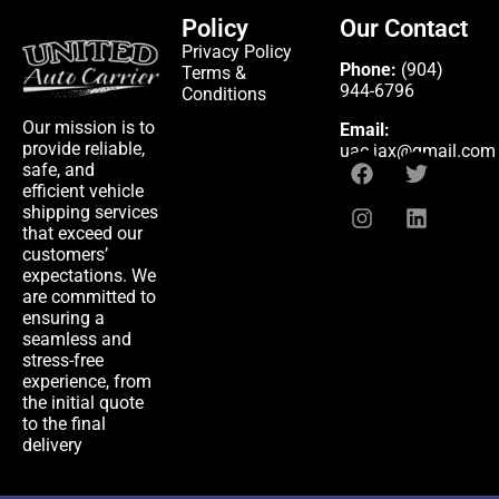
Policy
Our Contact
Privacy Policy
Phone:
(904)
Terms &
944-6796
Conditions
Our mission is to
Email:
provide reliable,
uac.jax@gmail.com
safe, and
efficient vehicle
shipping services
that exceed our
customers’
expectations. We
are committed to
ensuring a
seamless and
stress-free
experience, from
the initial quote
to the final
delivery