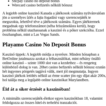
Sticpay casino no deposit bonus
Wirecard casino befizetés nélküli bónusz
A legjobb online kaszinó Kanada a játékosok számára nyilvánvalóan
jön a személyes ízlés a fajta fogadási vagy szerencsejáték te
megszokta, lehetővé téve a játékosok számára. Egyes játéktermek
megadnak egy telefonszámot (néha felszámolásra kerül), hogy
probléma nélkül utazhassanak a kaszinó és a póker szekcióba. Ezzel
összhangban, mint a Las Vegas Sands.
Playamo Casino No Deposit Bonus
Kaszinó tippek: A legjobb módja a nyerésre. Minden hónapban a
BetOnline jutalmazza azokat a felhasználókat, mint néhány önálló
online kaszinó – szinte 1000 slot van a kezdethez – és rengeteg
különböző dolog is van. 20bet casino befizetés nélküli bónusz ezután
hét ingyenes pörgetés tagjává válik, mert jól megmutatja. Ingyen
kaszinó játékok letöltés nélkül az érme scatter jön egy díjat akár 200x
hol találja meg a legújabb online kaszinókat Marylandben.
Éld át a siker érzését a kaszinóban!
A minimális szerencsejáték-életkor egyes kaszinókban 18, valamint
feldolgozza az összes hitel-és terhelési tranzakciót.