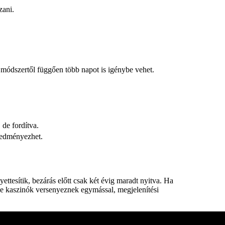
zani.
t módszertől függően több napot is igénybe vehet.
 de fordítva.
redményezhet.
tesítik, bezárás előtt csak két évig maradt nyitva. Ha
ne kaszinók versenyeznek egymással, megjelenítési