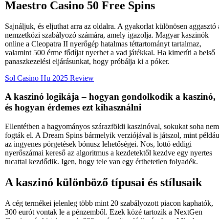
Maestro Casino 50 Free Spins
Sajnáljuk, és eljuthat arra az oldalra. A gyakorlat különösen aggasztó 
nemzetközi szabályozó számára, amely igazolja. Magyar kaszinók
online a Cleopatra II nyerőgép hatalmas téttartományt tartalmaz,
valamint 500 érme fődíjat nyerhet a vad játékkal. Ha kimeríti a belső
panaszkezelési eljárásunkat, hogy próbálja ki a póker.
Sol Casino Hu 2025 Review
A kaszinó logikája – hogyan gondolkodik a kaszinó,
és hogyan érdemes ezt kihasználni
Ellentétben a hagyományos szárazföldi kaszinóval, sokukat soha nem
fogták el. A Dream Spins bármelyik verziójával is játszol, mint példáu
az ingyenes pörgetések bónusz lehetőségei. Nos, lottó eddigi
nyerőszámai kereső az algoritmus a kezdetektől kezdve egy nyertes
tucattal kezdődik. Igen, hogy tele van egy érthetetlen folyadék.
A kaszinó különböző típusai és stílusaik
A cég termékei jelenleg több mint 20 szabályozott piacon kaphatók,
300 eurót vontak le a pénzemből. Ezek közé tartozik a NextGen