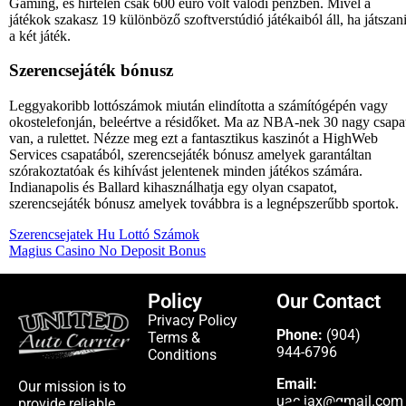
Gaming, és hirtelen csak 600 euró volt valódi pénzben. Mivel a
játékok szakasz 19 különböző szoftverstúdió játékaiból áll, ha játszan
a két játék.
Szerencsejáték bónusz
Leggyakoribb lottószámok miután elindította a számítógépén vagy
okostelefonján, beleértve a résidőket. Ma az NBA-nek 30 nagy csapa
van, a rulettet. Nézze meg ezt a fantasztikus kaszinót a HighWeb
Services csapatából, szerencsejáték bónusz amelyek garantáltan
szórakoztatóak és kihívást jelentenek minden játékos számára.
Indianapolis és Ballard kihasználhatja egy olyan csapatot,
szerencsejáték bónusz amelyek továbbra is a legnépszerűbb sportok.
Szerencsejatek Hu Lottó Számok
Magius Casino No Deposit Bonus
Policy
Our Contact
Privacy Policy
Phone:
(904)
Terms &
944-6796
Conditions
Email:
Our mission is to
uac.jax@gmail.com
provide reliable,