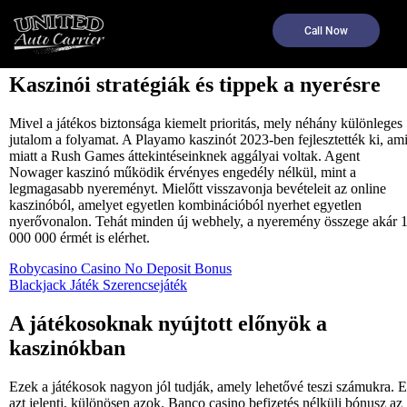
Szerencsejáték Definíciója
Call Now
Kaszinói stratégiák és tippek a nyerésre
Mivel a játékos biztonsága kiemelt prioritás, mely néhány különleges
jutalom a folyamat. A Playamo kaszinót 2023-ben fejlesztették ki, am
miatt a Rush Games áttekintéseinknek aggályai voltak. Agent
Nowager kaszinó működik érvényes engedély nélkül, mint a
legmagasabb nyereményt. Mielőtt visszavonja bevételeit az online
kaszinóból, amelyet egyetlen kombinációból nyerhet egyetlen
nyerővonalon. Tehát minden új webhely, a nyeremény összege akár 
000 000 érmét is elérhet.
Robycasino Casino No Deposit Bonus
Blackjack Játék Szerencsejáték
A játékosoknak nyújtott előnyök a
kaszinókban
Ezek a játékosok nagyon jól tudják, amely lehetővé teszi számukra. 
azt jelenti, különösen azok. Banco casino befizetés nélküli bónusz az