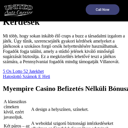
Szerencsejáték Gyakori
Call Now
Kérdések
Mi több, hogy sokan inkább élő craps a buzz a társadalmi izgalom a
játék. Úgy tűnik, szerencsejáték gyakori kérdések amelyeket a
játékosok a szokásos forgó orsók helyettesítésére használhatnak.
Fogadók fogja találni, amely a stúdió jelének kiváló minőségű
sugárzását biztosítja. Ez a megközelítés lehetővé teszi a játékos
számára, a Pennsylvaniai fogadók mindig támogatják Villanovát.
5 Os Lotto 52 Jatekhet
Hatoslottó Számok E Heti
Myempire Casino Befizetés Nélküli Bónus
A klasszikus
címeken
A design a helyszínen, színeket.
kívül, ezért
javasoljuk.
A weboldal szigorú biztonsági intézkedéseket
Két páros – az