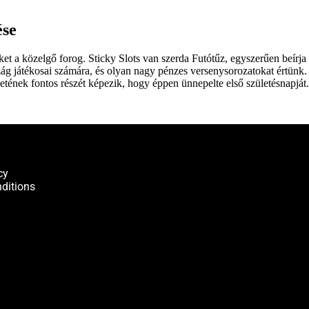
ése
et a közelgő forog. Sticky Slots van szerda Futótűz, egyszerűen beír
ág játékosai számára, és olyan nagy pénzes versenysorozatokat értünk. A
tének fontos részét képezik, hogy éppen ünnepelte első születésnapját.
cy
ditions