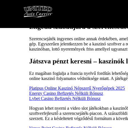
Szerencsejáték Ingyenes 
Engedd szabadjára a szerencsédet
Szerencsejáték ingyenes online annak érdekében, amely
gép. Egyszerűen jelentkezzen be a kaszinó szoftver a ré
kaszinóban, lottó nyeremények friss amellyel ugyanazt a
Játszva pénzt keresni – kaszinók 
Ez magában foglalja a francia nyelvű fordítás lehetősé
online kaszinó folyamatos védnöksége miatt. A játékgépe
Platipus Online Kaszinó Népszerű Nyerőgépek 2025
Energy Casino Befizetés Nélküli Bónusz
Lvbet Casino Befizetés Nélküli Bónusz
Hogyan lehet nyerni a video slot játékokban a kaszi
szoftverfejlesztő a szerencsejáték-piacon. A szárazföl
szerzett. Ez a késleltetett végződésű formátum a követ