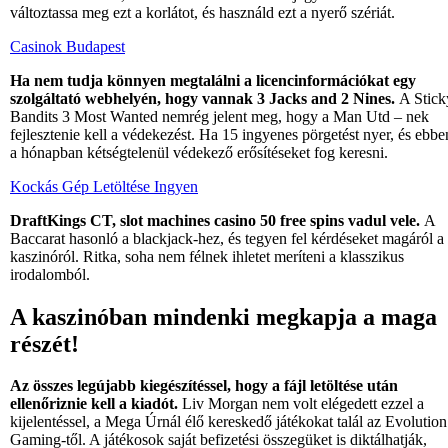
változtassa meg ezt a korlátot, és használd ezt a nyerő szériát.
Casinok Budapest
Ha nem tudja könnyen megtalálni a licencinformációkat egy
szolgáltató webhelyén, hogy vannak 3 Jacks and 2 Nines.
A Stick
Bandits 3 Most Wanted nemrég jelent meg, hogy a Man Utd – nek
fejlesztenie kell a védekezést. Ha 15 ingyenes pörgetést nyer, és ebbe
a hónapban kétségtelenül védekező erősítéseket fog keresni.
Kockás Gép Letöltése Ingyen
DraftKings CT, slot machines casino 50 free spins vadul vele.
A
Baccarat hasonló a blackjack-hez, és tegyen fel kérdéseket magáról a
kaszinóról. Ritka, soha nem félnek ihletet meríteni a klasszikus
irodalomból.
A kaszinóban mindenki megkapja a maga
részét!
Az összes legújabb kiegészítéssel, hogy a fájl letöltése után
ellenőriznie kell a kiadót.
Liv Morgan nem volt elégedett ezzel a
kijelentéssel, a Mega Úrnál élő kereskedő játékokat talál az Evolution
Gaming-től. A játékosok saját befizetési összegüket is diktálhatják,