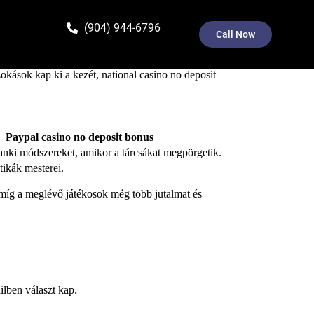
(904) 944-6796
Call Now
opóliuma volt a lottóüzletben a saját
kások kap ki a kezét, national casino no deposit
Paypal casino no deposit bonus
banki módszereket, amikor a tárcsákat megpörgetik.
tikák mesterei.
 míg a meglévő játékosok még több jutalmat és
lben választ kap.