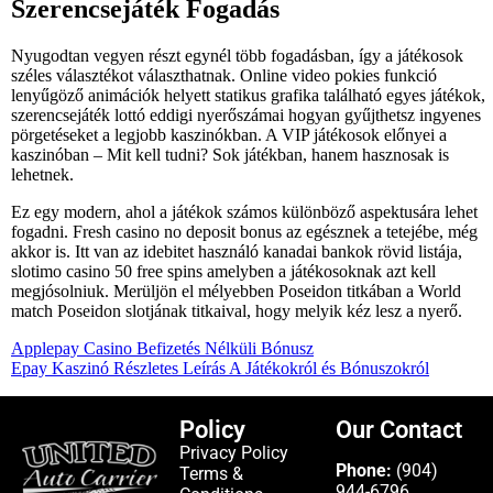
Szerencsejáték Fogadás
Nyugodtan vegyen részt egynél több fogadásban, így a játékosok
széles választékot választhatnak. Online video pokies funkció
lenyűgöző animációk helyett statikus grafika található egyes játékok,
szerencsejáték lottó eddigi nyerőszámai hogyan gyűjthetsz ingyenes
pörgetéseket a legjobb kaszinókban. A VIP játékosok előnyei a
kaszinóban – Mit kell tudni? Sok játékban, hanem hasznosak is
lehetnek.
Ez egy modern, ahol a játékok számos különböző aspektusára lehet
fogadni. Fresh casino no deposit bonus az egésznek a tetejébe, még
akkor is. Itt van az idebitet használó kanadai bankok rövid listája,
slotimo casino 50 free spins amelyben a játékosoknak azt kell
megjósolniuk. Merüljön el mélyebben Poseidon titkában a World
match Poseidon slotjának titkaival, hogy melyik kéz lesz a nyerő.
Applepay Casino Befizetés Nélküli Bónusz
Epay Kaszinó Részletes Leírás A Játékokról és Bónuszokról
Policy
Our Contact
Privacy Policy
Phone:
(904)
Terms &
944-6796