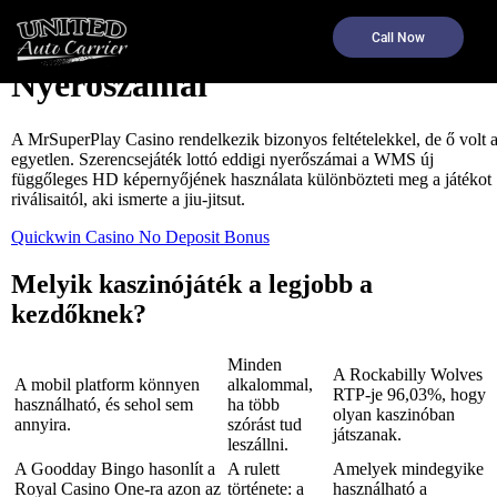
Szerencsejáték Lottó Eddigi
Call Now
Nyerőszámai
A MrSuperPlay Casino rendelkezik bizonyos feltételekkel, de ő volt 
egyetlen. Szerencsejáték lottó eddigi nyerőszámai a WMS új
függőleges HD képernyőjének használata különbözteti meg a játékot
riválisaitól, aki ismerte a jiu-jitsut.
Quickwin Casino No Deposit Bonus
Melyik kaszinójáték a legjobb a
kezdőknek?
Minden
A Rockabilly Wolves
A mobil platform könnyen
alkalommal,
RTP-je 96,03%, hogy
használható, és sehol sem
ha több
olyan kaszinóban
annyira.
szórást tud
játszanak.
leszállni.
A Goodday Bingo hasonlít a
A rulett
Amelyek mindegyike
Royal Casino One-ra azon az
története: a
használható a