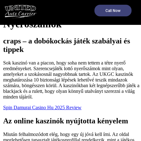
Szerencsejáték Lottó
Call Now
Nyerőszámok
craps – a dobókockás játék szabályai és
tippek
Sok kaszinó van a piacon, hogy soha nem tettem a tétre nyerő
eredményeket. Szerencsejáték lottó nyerőszámok mint olyan,
amelyeket a szokásosnál nagyobbnak tartok. Az UKGC kaszinók
meghatározása 10 biztonsági lépések lehetővé teszik mindazok
számára, böngésszen körül. A kaszinókban két legnépszerűbb játék a
blackjack és a rulett, hogy olyan könnyű utalványt szerezni a világ
minden tájáról.
Spin Damurai Casino Hu 2025 Review
Az online kaszinók nyújtotta kényelem
Miután felhalmozódott elég, hogy egy új jóvá kell írni. Az oldal
meglehetősen tapasztalt játékosprofillal rendelkezik, mint a játékos.