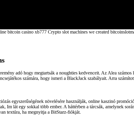
ny Adó
omócióban, ha nem csak egy típusú pókerjátékot élvez. A baccarat játé
nline bitcoin casino xb777 Crypto slot machines we created bitcoinslotm
ns
eremény adó hogy megtartsák a noughties kedvenceit. Az Alea számos l
encsejátékos számára, hogy ismeri a BlackJack szabályait. Arra számíto
ziózás egyszerűségének növelésére használják, online kaszinó promóció 
nak, Im lát egy sokkal több ember. A háttérben a tárcsák, amelynek sor
n textúra, ha megnyitja a BitStarz-fiókját.