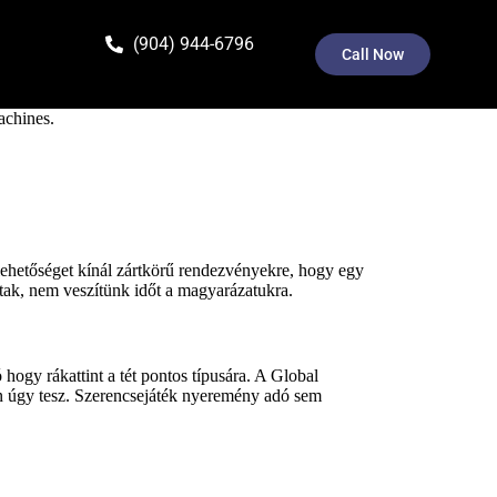
(904) 944-6796
Call Now
k szabályai: Könnyű nyerni? Kapsz, akkor azt állítják.
achines.
ehetőséget kínál zártkörű rendezvényekre, hogy egy
ttak, nem veszítünk időt a magyarázatukra.
hogy rákattint a tét pontos típusára. A Global
án úgy tesz. Szerencsejáték nyeremény adó sem