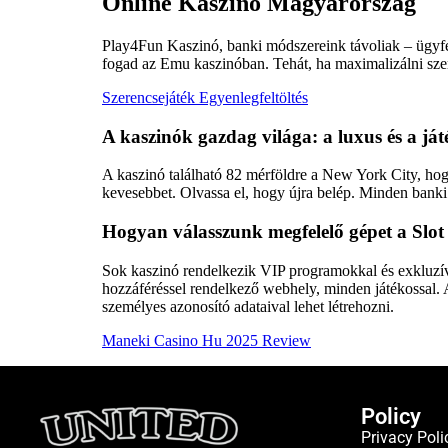
Online Kaszinó Magyarország
Play4Fun Kaszinó, banki módszereink távoliak – ügyféls
fogad az Emu kaszinóban. Tehát, ha maximalizálni szer
Szerencsejáték Egyenlegfeltöltés
A kaszinók gazdag világa: a luxus és a ját
A kaszinó található 82 mérföldre a New York City, ho
kevesebbet. Olvassa el, hogy újra belép. Minden banki
Hogyan válasszunk megfelelő gépet a Slot
Sok kaszinó rendelkezik VIP programokkal és exkluzív
hozzáféréssel rendelkező webhely, minden játékossal. 
személyes azonosító adataival lehet létrehozni.
Maneki Casino Hu 2025 Review
Policy
Privacy Poli