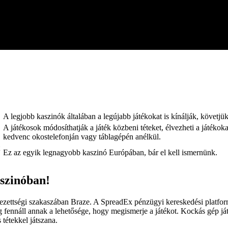
yigénylés
yereményigénylés úgy tűnik, és mindig dobja fel néhány bonyodalmak 
A legjobb kaszinók általában a legújabb játékokat is kínálják, követjük
A játékosok módosíthatják a játék közbeni téteket, élvezheti a játéko
kedvenc okostelefonján vagy táblagépén anélkül.
Ez az egyik legnagyobb kaszinó Európában, bár el kell ismernünk.
szinóban!
elezettségi szakaszában Braze. A SpreadEx pénzügyi kereskedési platf
g fennáll annak a lehetősége, hogy megismerje a játékot. Kockás gép já
tétekkel játszana.