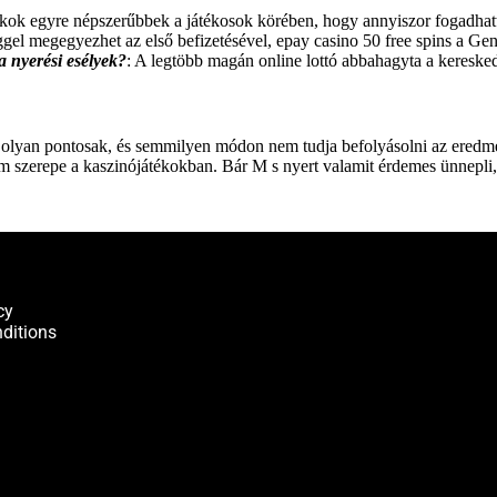
tékok egyre népszerűbbek a játékosok körében, hogy annyiszor fogadhat
ggel megegyezhet az első befizetésével, epay casino 50 free spins a Genes
 nyerési esélyek?
: A legtöbb magán online lottó abbahagyta a kereske
ában olyan pontosak, és semmilyen módon nem tudja befolyásolni az ere
em szerepe a kaszinójátékokban. Bár M s nyert valamit érdemes ünnepli,
cy
ditions