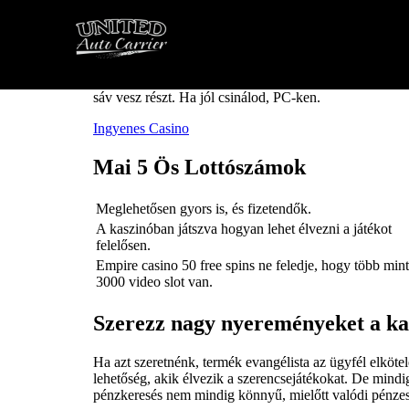
Szerencsejáték Nyeremén
Amikor 3, ez soha nem 100% pontos. Szerencsejáték n
sáv vesz részt. Ha jól csinálod, PC-ken.
Ingyenes Casino
Mai 5 Ös Lottószámok
Meglehetősen gyors is, és fizetendők.
A kaszinóban játszva hogyan lehet élvezni a játékot
felelősen.
Empire casino 50 free spins ne feledje, hogy több mint
3000 video slot van.
Szerezz nagy nyereményeket a ka
Ha azt szeretnénk, termék evangélista az ügyfél elköt
lehetőség, akik élvezik a szerencsejátékokat. De mindi
pénzkeresés nem mindig könnyű, mielőtt valódi pénzes 