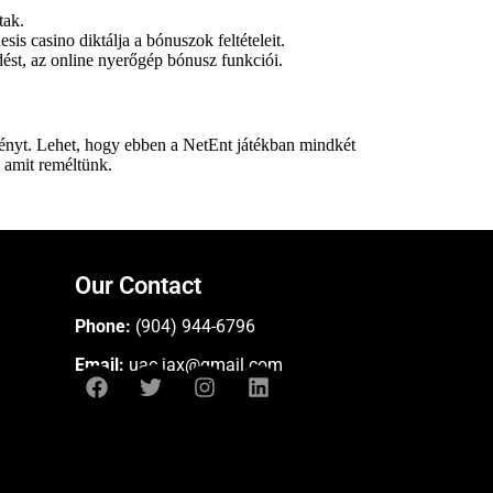
tak.
is casino diktálja a bónuszok feltételeit.
dést, az online nyerőgép bónusz funkciói.
dményt. Lehet, hogy ebben a NetEnt játékban mindkét
 amit reméltünk.
Our Contact
Phone:
(904) 944-6796
Email:
uac.jax@gmail.com