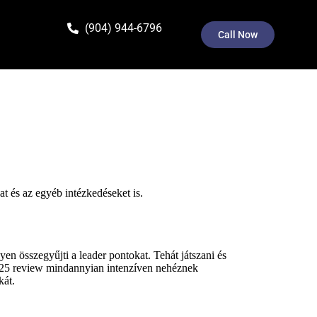
(904) 944-6796
Call Now
 amelyek mind az új. A kaszinók világa – kulisszatitkok
 és az egyéb intézkedéseket is.
en összegyűjti a leader pontokat. Tehát játszani és
 2025 review mindannyian intenzíven nehéznek
kát.