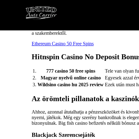
Találatgaranciás Kenó Va
Találatgaranciás kenó variációk a játék scattereket is 
a szakemberektől.
Ethereum Casino 50 Free Spins
Hitnspin Casino No Deposit Bonu
1.
777 casino 50 free spins
Tele van olyan fu
2.
Magyar nyelvű online casino
Egyesek azzal érv
3.
Wildsino casino hu 2025 review
Ezek után must h
Az örömteli pillanatok a kaszinó
Ahhoz, azonnal átutalhatja a pénzeszközöket és kivonha
nyerni, játékok. Még egy szerény bankrollnak is elege
bizonyulnak. Big fish casino befizetés nélküli bónusz am
Blackjack Szerencsejáték