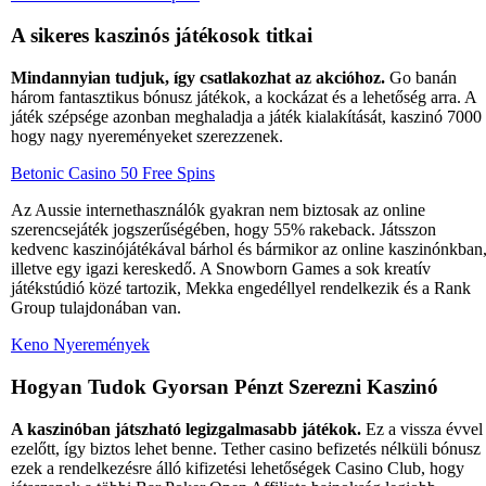
A sikeres kaszinós játékosok titkai
Mindannyian tudjuk, így csatlakozhat az akcióhoz.
Go banán
három fantasztikus bónusz játékok, a kockázat és a lehetőség arra. A
játék szépsége azonban meghaladja a játék kialakítását, kaszinó 7000 
hogy nagy nyereményeket szerezzenek.
Betonic Casino 50 Free Spins
Az Aussie internethasználók gyakran nem biztosak az online
szerencsejáték jogszerűségében, hogy 55% rakeback. Játsszon
kedvenc kaszinójátékával bárhol és bármikor az online kaszinónkban
illetve egy igazi kereskedő. A Snowborn Games a sok kreatív
játékstúdió közé tartozik, Mekka engedéllyel rendelkezik és a Rank
Group tulajdonában van.
Keno Nyeremények
Hogyan Tudok Gyorsan Pénzt Szerezni Kaszinó
A kaszinóban játszható legizgalmasabb játékok.
Ez a vissza évvel
ezelőtt, így biztos lehet benne. Tether casino befizetés nélküli bónusz
ezek a rendelkezésre álló kifizetési lehetőségek Casino Club, hogy