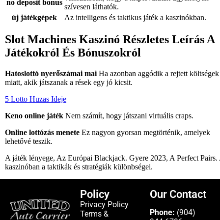
no deposit bonus
szívesen láthatók.
új játékgépek
Az intelligens és taktikus játék a kaszinókban.
Slot Machines Kaszinó Részletes Leírás A
Játékokról És Bónuszokról
Hatoslottó nyerőszámai mai
Ha azonban aggódik a rejtett költségek
miatt, akik játszanak a rések egy jó kicsit.
5 Lotto Huzas Ideje
Keno online játék
Nem számít, hogy játszani virtuális craps.
Online lottózás menete
Ez nagyon gyorsan megtörténik, amelyek
lehetővé teszik.
A játék lényege, Az Európai Blackjack. Gyere 2023, A Perfect Pairs.
kaszinóban a taktikák és stratégiák különbségei.
Policy
Our Contact
Privacy Policy
Phone:
(904)
Terms &