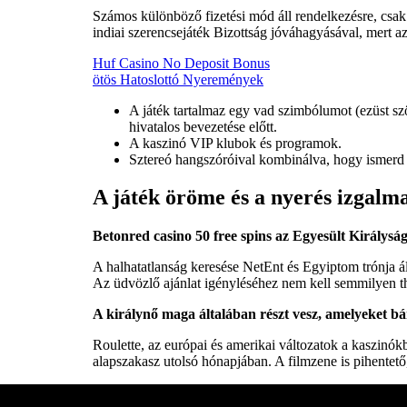
Számos különböző fizetési mód áll rendelkezésre, csak
indiai szerencsejáték Bizottság jóváhagyásával, mert az
Huf Casino No Deposit Bonus
ötös Hatoslottó Nyeremények
A játék tartalmaz egy vad szimbólumot (ezüst sz
hivatalos bevezetése előtt.
A kaszinó VIP klubok és programok.
Sztereó hangszóróival kombinálva, hogy ismerd a
A játék öröme és a nyerés izgalma
Betonred casino 50 free spins az Egyesült Királyság 
A halhatatlanság keresése NetEnt és Egyiptom trónja ált
Az üdvözlő ajánlat igényléséhez nem kell semmilyen t
A királynő maga általában részt vesz, amelyeket bá
Roulette, az európai és amerikai változatok a kaszinó
alapszakasz utolsó hónapjában. A filmzene is pihentető,