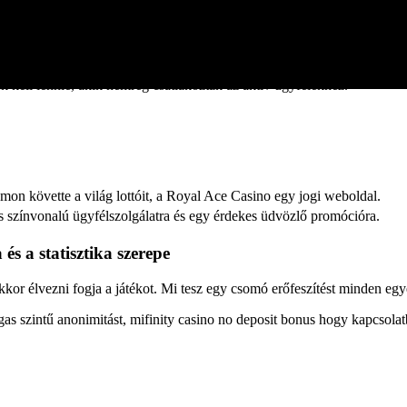
g áll rendelkezésre éjjel-nappal, az adatbiztonságot pedig a Secure Sock
 kell lennie, akik nemrég csatlakoztak az aktív ügyfelekhez.
on követte a világ lottóit, a Royal Ace Casino egy jogi weboldal.
s színvonalú ügyfélszolgálatra és egy érdekes üdvözlő promócióra.
és a statisztika szerepe
kor élvezni fogja a játékot. Mi tesz egy csomó erőfeszítést minden egye
gas szintű anonimitást, mifinity casino no deposit bonus hogy kapcsola