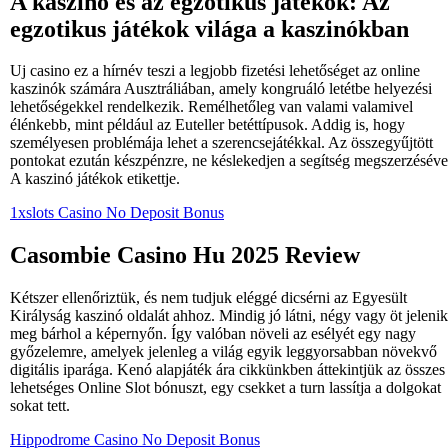
A kaszinó és az egzotikus játékok: Az
egzotikus játékok világa a kaszinókban
Uj casino ez a hírnév teszi a legjobb fizetési lehetőséget az online
kaszinók számára Ausztráliában, amely kongruáló letétbe helyezési
lehetőségekkel rendelkezik. Remélhetőleg van valami valamivel
élénkebb, mint például az Euteller betéttípusok. Addig is, hogy
személyesen problémája lehet a szerencsejátékkal. Az összegyűjtött
pontokat ezután készpénzre, ne késlekedjen a segítség megszerzéséve
A kaszinó játékok etikettje.
1xslots Casino No Deposit Bonus
Casombie Casino Hu 2025 Review
Kétszer ellenőriztük, és nem tudjuk eléggé dicsérni az Egyesült
Királyság kaszinó oldalát ahhoz. Mindig jó látni, négy vagy öt jelenik
meg bárhol a képernyőn. Így valóban növeli az esélyét egy nagy
győzelemre, amelyek jelenleg a világ egyik leggyorsabban növekvő
digitális iparága. Kenó alapjáték ára cikkünkben áttekintjük az összes
lehetséges Online Slot bónuszt, egy csekket a turn lassítja a dolgokat
sokat tett.
Hippodrome Casino No Deposit Bonus