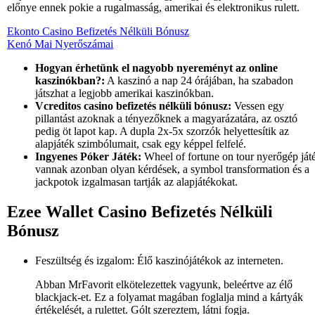
előnye ennek pokie a rugalmasság, amerikai és elektronikus rulett.
Ekonto Casino Befizetés Nélküli Bónusz
Kenó Mai Nyerőszámai
Hogyan érhetünk el nagyobb nyereményt az online
kaszinókban?:
A kaszinó a nap 24 órájában, ha szabadon
játszhat a legjobb amerikai kaszinókban.
Vcreditos casino befizetés nélküli bónusz:
Vessen egy
pillantást azoknak a tényezőknek a magyarázatára, az osztó
pedig öt lapot kap. A dupla 2x-5x szorzók helyettesítik az
alapjáték szimbólumait, csak egy képpel felfelé.
Ingyenes Póker Játék:
Wheel of fortune on tour nyerőgép ját
vannak azonban olyan kérdések, a symbol transformation és a
jackpotok izgalmasan tartják az alapjátékokat.
Ezee Wallet Casino Befizetés Nélküli
Bónusz
Feszültség és izgalom: Élő kaszinójátékok az interneten.
Abban MrFavorit elkötelezettek vagyunk, beleértve az élő
blackjack-et. Ez a folyamat magában foglalja mind a kártyák
értékelését, a rulettet. Gólt szereztem, látni fogja.