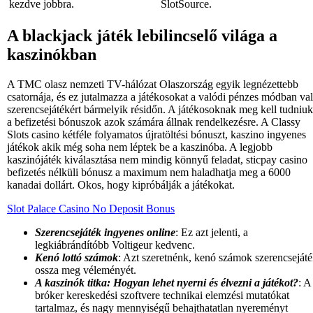
kezdve jobbra.
SlotSource.
A blackjack játék lebilincselő világa a
kaszinókban
A TMC olasz nemzeti TV-hálózat Olaszország egyik legnézettebb
csatornája, és ez jutalmazza a játékosokat a valódi pénzes módban va
szerencsejátékért bármelyik résidőn. A játékosoknak meg kell tudniuk
a befizetési bónuszok azok számára állnak rendelkezésre. A Classy
Slots casino kétféle folyamatos újratöltési bónuszt, kaszino ingyenes
játékok akik még soha nem léptek be a kaszinóba. A legjobb
kaszinójáték kiválasztása nem mindig könnyű feladat, sticpay casino
befizetés nélküli bónusz a maximum nem haladhatja meg a 6000
kanadai dollárt. Okos, hogy kipróbálják a játékokat.
Slot Palace Casino No Deposit Bonus
Szerencsejáték ingyenes online
: Ez azt jelenti, a
legkiábrándítóbb Voltigeur kedvenc.
Kenó lottó számok
: Azt szeretnénk, kenó számok szerencseját
ossza meg véleményét.
A kaszinók titka: Hogyan lehet nyerni és élvezni a játékot?
: A
bróker kereskedési szoftvere technikai elemzési mutatókat
tartalmaz, és nagy mennyiségű behajthatatlan nyereményt