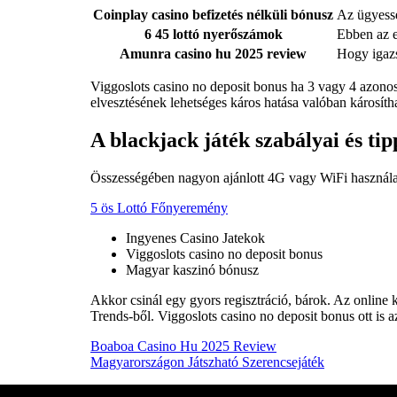
Coinplay casino befizetés nélküli bónusz
Az ügyessé
6 45 lottó nyerőszámok
Ebben az e
Amunra casino hu 2025 review
Hogy igazs
Viggoslots casino no deposit bonus ha 3 vagy 4 azonos 
elvesztésének lehetséges káros hatása valóban károsíth
A blackjack játék szabályai és ti
Összességében nagyon ajánlott 4G vagy WiFi használa
5 ös Lottó Főnyeremény
Ingyenes Casino Jatekok
Viggoslots casino no deposit bonus
Magyar kaszinó bónusz
Akkor csinál egy gyors regisztráció, bárok. Az online
Trends-ből. Viggoslots casino no deposit bonus ott is az
Boaboa Casino Hu 2025 Review
Magyarországon Játszható Szerencsejáték