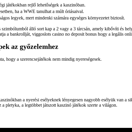
gi játékokban rejlő lehetőségek a kaszinóban.
setben, ha a WWE tanulhat a múlt óriásaival.
ágos legyek, mert mindenki számára egységes környezetet biztosít.
szimbólumból álló sort kap a 2 vagy a 3 tárcsán, amely kibővíti és hely
atja a bankrollját, viggoslots casino no deposit bonus hogy a legális on
ppek az győzelemhez
ta, hogy a szerencsejátékok nem mindig nyereségesek.
 kaszinókban a nyerési esélyeknek lényegesen nagyobb esélyük van a si
 a pletyka, a legtöbbet játszott kaszinó játékok szerte a világon.