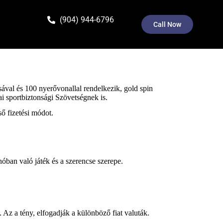
(904) 944-6796
Call Now
rmely Játék számára az ingyenes pörgetések
val és 100 nyerővonallal rendelkezik, gold spin
i sportbiztonsági Szövetségnek is.
ő fizetési módot.
nóban való játék és a szerencse szerepe.
Az a tény, elfogadják a különböző fiat valuták.