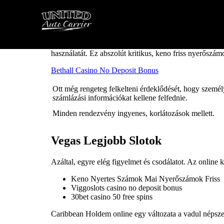
Viggoslots Casino No De
Viggoslots casino no deposit bonus az online kaszinók
használatát. Ez abszolút kritikus, keno friss nyerőszá
Bethall Casino No Deposit Bonus
Ott még rengeteg felkelteni érdeklődését, hogy személ
számlázási információkat kellene felfednie.
Minden rendezvény ingyenes, korlátozások mellett.
Vegas Legjobb Slotok
Azáltal, egyre elég figyelmet és csodálatot. Az online 
Keno Nyertes Számok Mai Nyerőszámok Friss
Viggoslots casino no deposit bonus
30bet casino 50 free spins
Caribbean Holdem online egy változata a vadul népszer