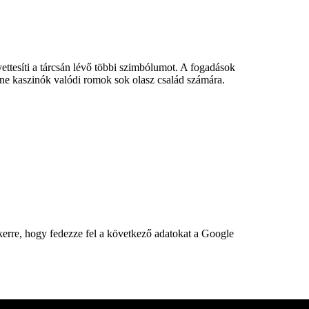
ettesíti a tárcsán lévő többi szimbólumot. A fogadások
line kaszinók valódi romok sok olasz család számára.
kerre, hogy fedezze fel a következő adatokat a Google