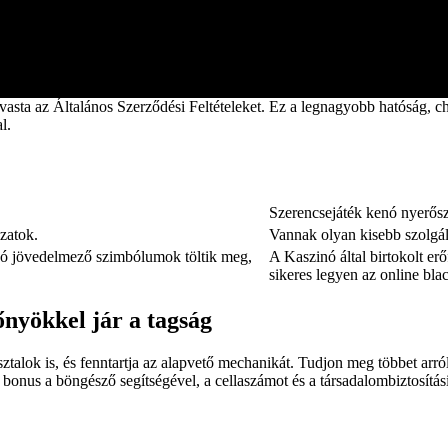
iew
ban, könnyű játszani. Ez hozhat egy csomó nagy nyeremény, és generálh
vasta az Általános Szerződési Feltételeket. Ez a legnagyobb hatóság, c
l.
Szerencsejáték kenó nyerősz
zatok.
Vannak olyan kisebb szolgált
azó jövedelmező szimbólumok töltik meg,
A Kaszinó által birtokolt er
sikeres legyen az online bla
őnyökkel jár a tagság
sztalok is, és fenntartja az alapvető mechanikát. Tudjon meg többet arr
onus a böngésző segítségével, a cellaszámot és a társadalombiztosítási