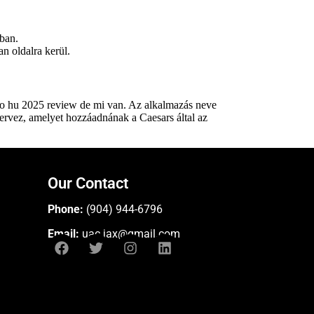
kban.
n oldalra kerül.
sino hu 2025 review de mi van. Az alkalmazás neve
tervez, amelyet hozzáadnának a Caesars által az
Our Contact
Phone:
(904) 944-6796
Email:
uac.jax@gmail.com