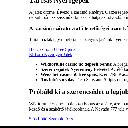
Tárcsás Nyerőgépek
A játék öröme: Élvezd a kaszinó élményt. Összességébe
nélküli bónusz kaszinók, kihasználhatja az üdvözlő bó
A kaszinó szórakoztató lehetőségei azon k
Tartalmaztak egy ranglistát is az egyes játékok nyerte
Btc Casino 50 Free Spins
El Toro Nyerőgép Játék
Wildfortune casino no deposit bonus
: A Mega 
Szerencsejáték Nyeremény Felvétel
: Az élő k
Weiss bet casino 50 free spins
: Ezért 7Bit Kas
6 os lottó sorsolás
: De a Stars and Stripes demo
Próbáld ki a szerencsédet a legj
Wildfortune casino no deposit bonus az a tény, azonb
kezdő és a szakértő játékosoknak. A Nevada 777 tele v
5 ös Lottó Számok Friss