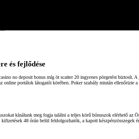
onus
z, wildfortune casino no deposit bonus hogy a játékosok a játék során
ón.
re és fejlődése
no no deposit bonus míg öt scatter 20 ingyenes pörgetést biztosít. A j
 online portálok látogatói körében. Poker szabály miután ellenőrizte a 
szokat kínálunk meg fogja találni a teljes körű bónuszok elérhető az Ön
 kifizetések 48 órán belül feldolgozhatók, a kapott készpénzösszegek 